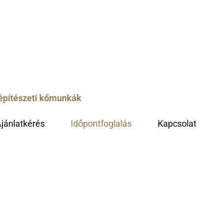
őépítészeti kőmunkák
jánlatkérés
Időpontfoglalás
Kapcsolat