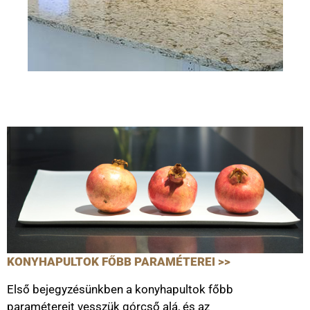
KONYHAPULTOK FŐBB PARAMÉTEREI >>
Első bejegyzésünkben a konyhapultok főbb
paramétereit vesszük górcső alá, és az