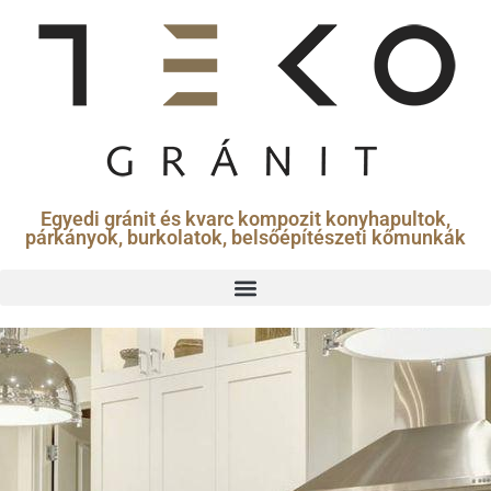
Egyedi gránit és kvarc kompozit konyhapultok,
párkányok, burkolatok, belsőépítészeti kőmunkák