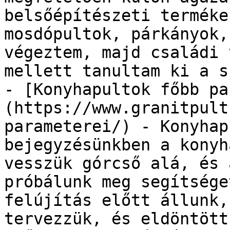
belsőépítészeti terméke
mosdópultok, párkányok,
végeztem, majd családi 
mellett tanultam ki a s
- [Konyhapultok főbb pa
(https://www.granitpult
parameterei/) - Konyhap
bejegyzésünkben a konyh
vesszük górcső alá, és 
próbálunk meg segítsége
felújítás előtt állunk,
tervezzük, és eldöntött