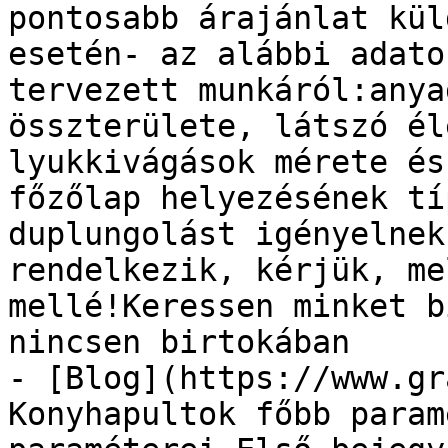
pontosabb árajánlat kül
esetén- az alábbi adato
tervezett munkáról:anya
összterülete, látszó él
lyukkivágások mérete és
főzőlap helyezésének tí
duplungolást igényelnek
rendelkezik, kérjük, me
mellé!Keressen minket b
nincsen birtokában

- [Blog](https://www.gr
Konyhapultok főbb param