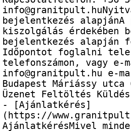
info@granitpult.huNyitv
bejelentkezés alapjánA 
kiszolgálás érdekében b
bejelentkezés alapján f
Időpontot foglalni tele
telefonszámon, vagy e-m
info@granitpult.hu e-ma
Budapest Máriássy utca 
Üzenet Feltöltés Küldés

- [Ajánlatkérés]
(https://www.granitpult
AjánlatkérésMivel minde