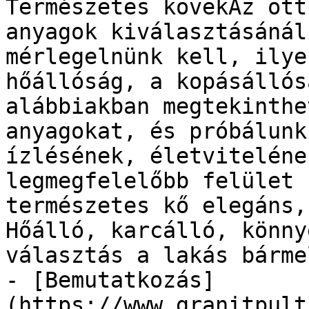
Természetes kövekAz ott
anyagok kiválasztásánál
mérlegelnünk kell, ilye
hőállóság, a kopásállós
alábbiakban megtekinthe
anyagokat, és próbálunk
ízlésének, életviteléne
legmegfelelőbb felület 
természetes kő elegáns,
Hőálló, karcálló, könny
választás a lakás bárme
- [Bemutatkozás]
(https://www.granitpult