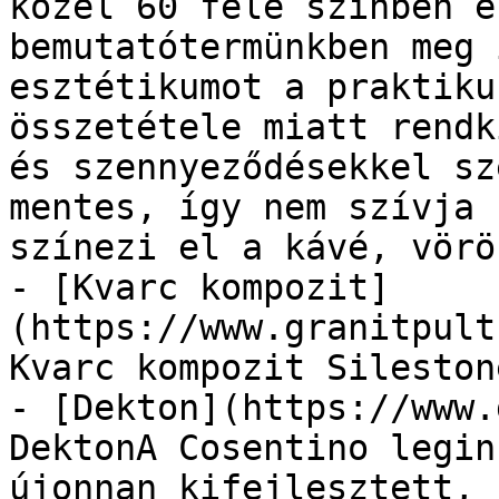
közel 60 féle színben e
bemutatótermünkben meg 
esztétikumot a praktiku
összetétele miatt rendk
és szennyeződésekkel sz
mentes, így nem szívja 
színezi el a kávé, vörös
- [Kvarc kompozit]
(https://www.granitpult
Kvarc kompozit Sileston
- [Dekton](https://www.
DektonA Cosentino legin
újonnan kifejlesztett, 