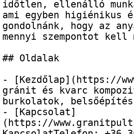
időtlen, ellenálló munk
ami egyben higiénikus é
gondolnánk, hogy az any
mennyi szempontot kell m
## Oldalak

- [Kezdőlap](https://ww
gránit és kvarc kompozi
burkolatok, belsőépítés
- [Kapcsolat]
(https://www.granitpult
KapcsolatTelefon: +36 3