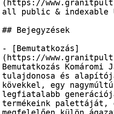
(https://www.granitpult
all public & indexable 
## Bejegyzések

- [Bemutatkozás]
(https://www.granitpult
Bemutatkozás Komáromi J
tulajdonosa és alapítój
kövekkel, egy nagymúltú
legfiatalabb generációj
termékeink palettáját, 
megfelelően külön ágaza